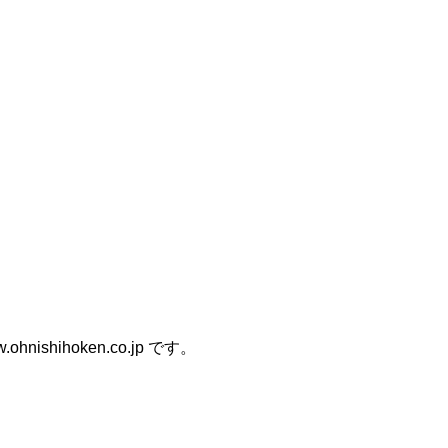
nishihoken.co.jp です。